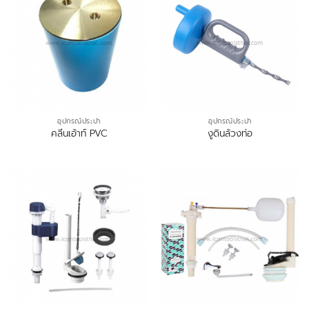
อุปกรณ์ประปา
อุปกรณ์ประปา
คลีนเอ้าท์ PVC
งูดินล้วงท่อ