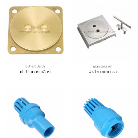
อุปกรณ์ประปา
อุปกรณ์ประปา
ฝาส้วมทองเหลือง
ฝาส้วมสแตนเลส