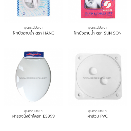
อุปกรณ์ประปา
อุปกรณ์ประปา
ฝักบัวอาบน้ำ ตรา HANG
ฝักบัวอาบน้ำ ตรา SUN SON
อุปกรณ์ประปา
อุปกรณ์ประปา
ฝารองนั่งชักโครก BS999
ฝาส้วม PVC