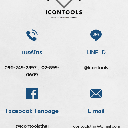
เบอร์โทร
LINE ID
096-249-2897 , 02-899-
@icontools
0609
Facebook Fanpage
E-mail
@icontoolsthai
icontoolsthai@gmail.com