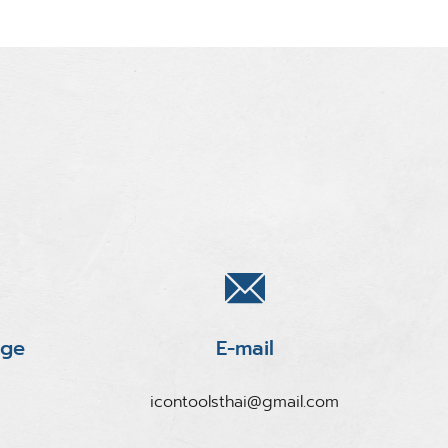
age
E-mail
icontoolsthai@gmail.com