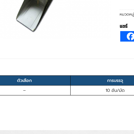
หมวดหมู
แชร์
ตัวเลือก
การบรรจุ
–
10 อัน/มัด