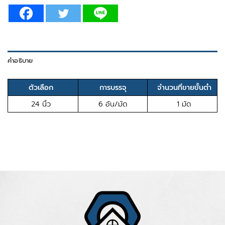
คำอธิบาย
ตัวเลือก
การบรรจุ
จำนวนที่ขายขั้นต่ำ
24 นิ้ว
6 อัน/มัด
1 มัด