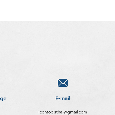
age
E-mail
icontoolsthai@gmail.com