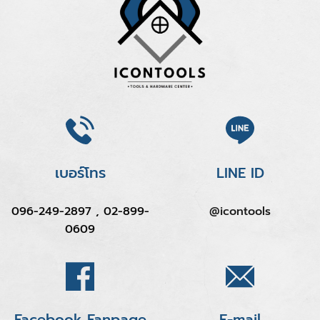
เบอร์โทร
LINE ID
096-249-2897 , 02-899-
@icontools
0609
Facebook Fanpage
E-mail