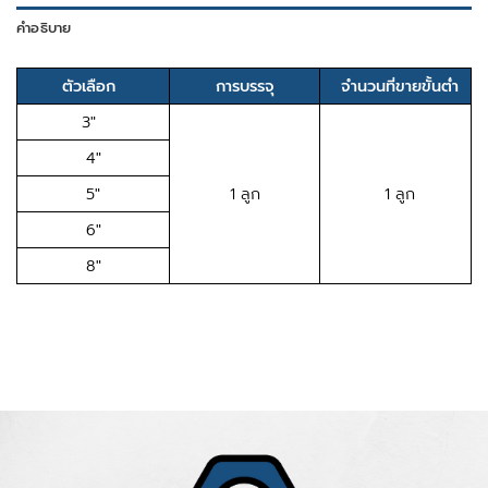
คำอธิบาย
ตัวเลือก
การบรรจุ
จำนวนที่ขายขั้นต่ำ
3″
4″
5″
1 ลูก
1 ลูก
6″
8″