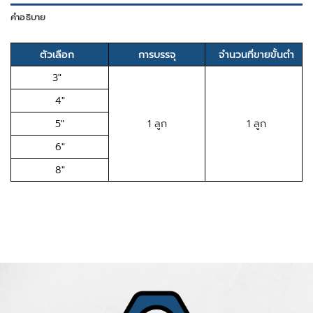
คำอธิบาย
ตัวเลือก
การบรรจุ
จำนวนที่ขายขั้นต่ำ
3″
4″
5″
1 ลูก
1 ลูก
6″
8″