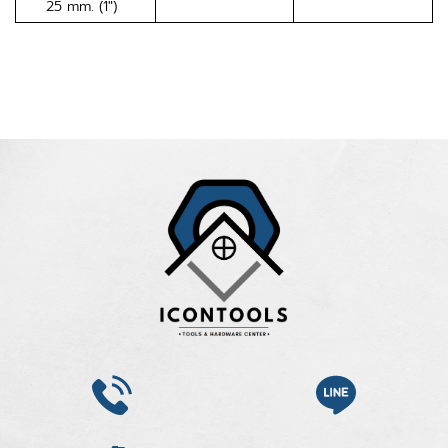
25 mm. (1″)