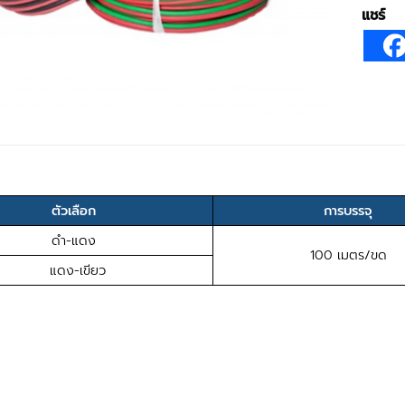
แชร์
ตัวเลือก
การบรรจุ
ดำ-แดง
100 เมตร/ขด
แดง-เขียว