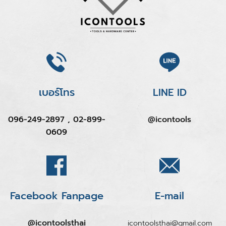
เบอร์โทร
LINE ID
096-249-2897 , 02-899-
@icontools
0609
Facebook Fanpage
E-mail
@icontoolsthai
icontoolsthai@gmail.com