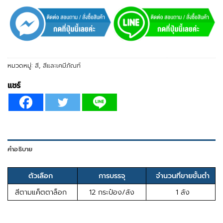
หมวดหมู่:
สี
,
สีและเคมีภัณฑ์
แชร์
คำอธิบาย
ตัวเลือก
การบรรจุ
จำนวนที่ขายขั้นต่ำ
สีตามแค็ตตาล็อก
12 กระป๋อง/ลัง
1 ลัง